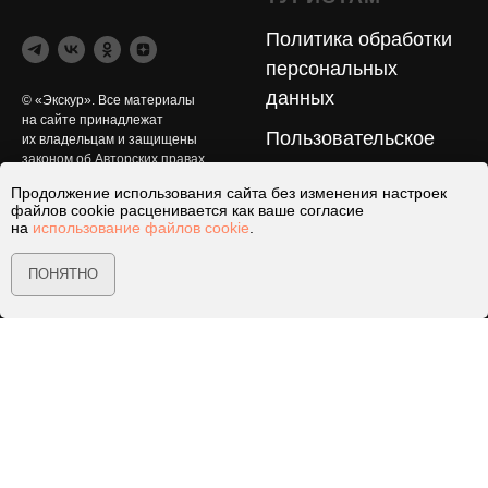
Политика обработки
персональных
данных
© «Экскур». Все материалы
на сайте принадлежат
Пользовательское
их владельцам и защищены
законом об Авторских правах.
соглашение
Продолжение использования сайта без изменения настроек
Exkur.ru «Экскур» — экскурсии
Правила отмены
файлов cookie расценивается как ваше согласие
из Белокурихи по Алтаю
на
использование файлов cookie
.
и окрестностям курорта
Белокуриха
ПОНЯТНО
ПАРТНЁРАМ
ПОДДЕРЖКА
Услуги
с 8:00 до 22:00 часов
Вакансии
8−800−250−30−75
+7−913−239−70−51
jazator@yandex.ru